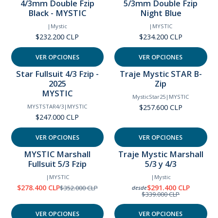
4/3mm Double Fzip
5/3mm Double Fzip
Black - MYSTIC
Night Blue
|
Mystic
|
MYSTIC
$232.200 CLP
$234.200 CLP
VER OPCIONES
VER OPCIONES
Star Fullsuit 4/3 Fzip -
Traje Mystic STAR B-
2025
Zip
MYSTIC
MysticStar25
|
MYSTIC
$257.600 CLP
MYSTSTAR4/3
|
MYSTIC
$247.000 CLP
VER OPCIONES
VER OPCIONES
MYSTIC Marshall
Traje Mystic Marshall
-21%
-14%
Fullsuit 5/3 Fzip
5/3 y 4/3
OFF
OFF
|
MYSTIC
|
Mystic
$278.400 CLP
$291.400 CLP
$352.000 CLP
desde
$339.000 CLP
VER OPCIONES
VER OPCIONES