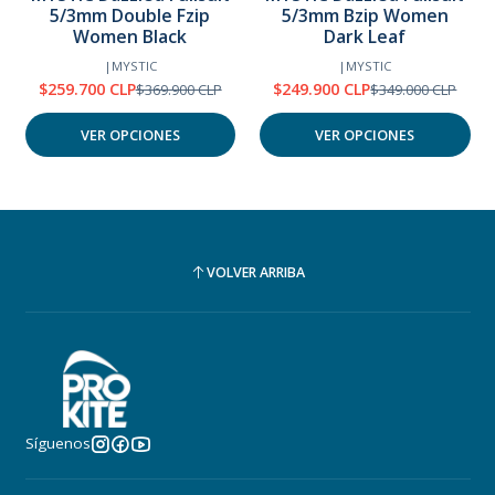
5/3mm Double Fzip
5/3mm Bzip Women
-30%
-28%
OFF
OFF
Women Black
Dark Leaf
|
MYSTIC
|
MYSTIC
Cierre frontal:
$259.700 CLP
$249.900 CLP
$369.900 CLP
$349.000 CLP
VER OPCIONES
VER OPCIONES
VOLVER ARRIBA
Síguenos
Aquaflush: