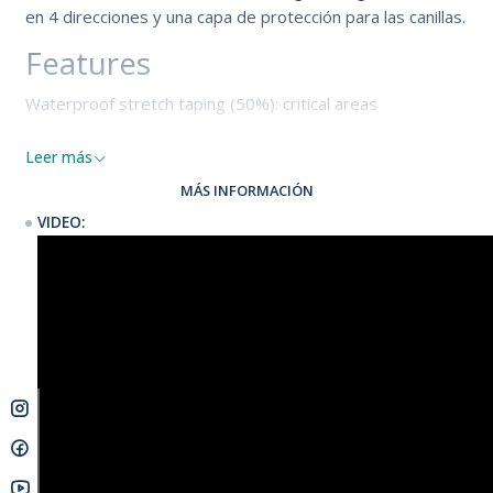
en 4 direcciones y una capa de protección para las canillas.
Features
Waterproof stretch taping (50%): critical areas
GBS (Glued Blind Stitch)
Leer más
MÁS INFORMACIÓN
YKK Front-zip
VIDEO:
Aquabarrier
Glideskin neck construction
Hex-tech kneepads
Shin protection
Velcro ankle closure straps (included)
Non slip cuffs