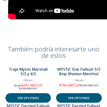
Key pocket 2.0: keyloop with mini buckle
Aquaflush
Materials
M-Flex (100%)
Fox fleece in chest, back and lower body
También podría interesarte uno
Guia de tallas:
de estos
Traje Mystic Marshall
MYSTIC Star Fullsuit 5/3
5/3 y 4/3
Bzip Women Menthol
-14%
-17%
OFF
OFF
|
Mystic
|
Mystic
$291.400 CLP
$194.300 CLP
$235.000 CLP
desde
$339.000 CLP
VER OPCIONES
VER OPCIONES
MYSTIC Dazzled Fullsuit
MYSTIC Dazzled Fullsuit