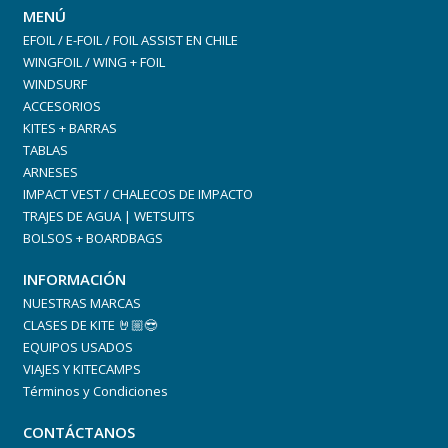
MENÚ
Parches de neopreno perforados en la parte inferior de la
EFOIL / E-FOIL / FOIL ASSIST EN CHILE
pierna, asegurarán que todos los líquidos salgan del traje
WINGFOIL / WING + FOIL
WINDSURF
con facilidad.
ACCESORIOS
KITES + BARRAS
TABLAS
ARNESES
IMPACT VEST / CHALECOS DE IMPACTO
TRAJES DE AGUA | WETSUITS
BOLSOS + BOARDBAGS
INFORMACIÓN
NUESTRAS MARCAS
CLASES DE KITE 🤘🏼😎
EQUIPOS USADOS
VIAJES Y KITECAMPS
Términos y Condiciones
Key pocket:
CONTÁCTANOS