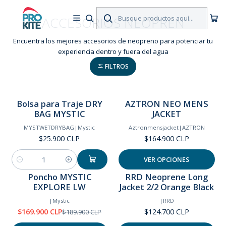
ACCESORIOS NEOPREN
Encuentra los mejores accesorios de neopreno para potenciar tu
experiencia dentro y fuera del agua
FILTROS
Bolsa para Traje DRY
AZTRON NEO MENS
BAG MYSTIC
JACKET
MYSTWETDRYBAG
|
Mystic
Aztronmensjacket
|
AZTRON
$25.900 CLP
$164.900 CLP
VER OPCIONES
Cantidad
Poncho MYSTIC
RRD Neoprene Long
-11%
EXPLORE LW
Jacket 2/2 Orange Black
OFF
|
Mystic
|
RRD
$169.900 CLP
$124.700 CLP
$189.900 CLP