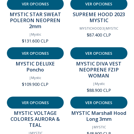
VER OPCIONES
VER OPCIONES
MYSTIC STAR SWEAT
SUPREME HOOD 2023
POLERON NEOPREN
MYSTIC
2mm
MYSTICHOOD3
|
MYSTIC
$87.400 CLP
|
Mystic
$131.600 CLP
VER OPCIONES
VER OPCIONES
MYSTIC DELUXE
MYSTIC DIVA VEST
Poncho
NEOPRENE FZIP
WOMAN
|
Mystic
$109.900 CLP
|
MystIc
$88.900 CLP
VER OPCIONES
VER OPCIONES
MYSTIC VOLTAGE
MYSTIC Marshall Hood
Agotado
Agotado
COLORES AURORA &
Long 3mm
TEAL
|
MYSTIC
$48.900 CLP
|
MYSTIC