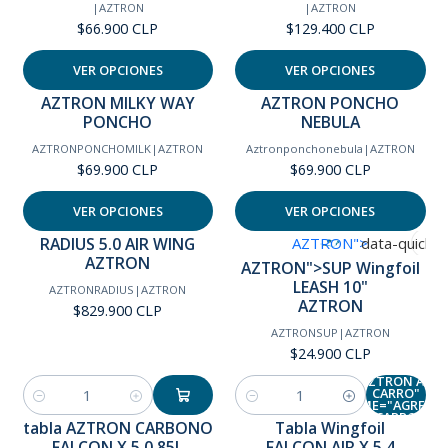
|
AZTRON
|
AZTRON
$66.900 CLP
$129.400 CLP
VER OPCIONES
VER OPCIONES
AZTRON" data-
AZTRON MILKY WAY
AZTRON PONCHO
PONCHO
NEBULA
product-
id="351020
AZTRONPONCHOMILK
|
AZTRON
Aztronponchonebula
|
AZTRON
$69.900 CLP
$69.900 CLP
data-produ
url="/sup-le
VER OPCIONES
VER OPCIONES
10-br-aztr
RADIUS 5.0 AIR WING
AZTRON">
data-quick-v
AZTRON
AZTRON">SUP Wingfoil
url="/sup-le
LEASH 10"
10-br-aztr
AZTRONRADIUS
|
AZTRON
AZTRON
$829.900 CLP
sections=pro
AZTRONSUP
|
AZTRON
template" aria-
$24.900 CLP
controls="pro
AZTRON AL
CARRO"
NAME="AGREGA
Cantidad
Cantidad
AL CARRO" >
tabla AZTRON CARBONO
Tabla Wingfoil
Agotado
Agotado
FALCON X 5.0 85L
FALCON AIR X 5,4