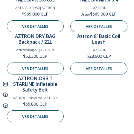
AZTAFALXFO50
|
AZTRON
|
AZTRON
$969.000 CLP
$669.000 CLP
desde
VER DETALLES
VER DETALLES
AZTRON DRY BAG
Aztron 8′ Basic Coil
Agotado
Agotado
Backpack / 22L
Leash
aztrdrybag22l
|
AZTRON
|
AZTRON
$52.300 CLP
$28.600 CLP
VER DETALLES
VER DETALLES
AZTRON ORBIT
Agotado
STARLINE Inflatable
Safety Belt
AZTROORBISALVA
|
AZTRON
$65.800 CLP
VER DETALLES