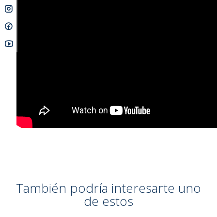
M-Flex (100%)
Fox Fleece in chest & back
Guía de tallas:
Overhead backup shield
También podría interesarte uno
de estos