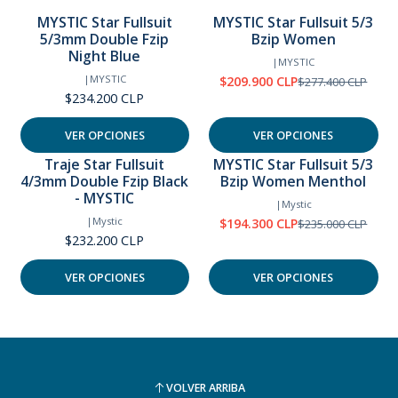
MYSTIC Star Fullsuit
MYSTIC Star Fullsuit 5/3
5/3mm Double Fzip
Bzip Women
-24%
OFF
Night Blue
|
MYSTIC
|
MYSTIC
$209.900 CLP
$277.400 CLP
$234.200 CLP
VER OPCIONES
VER OPCIONES
Traje Star Fullsuit
MYSTIC Star Fullsuit 5/3
4/3mm Double Fzip Black
Bzip Women Menthol
-17%
OFF
- MYSTIC
|
Mystic
|
Mystic
$194.300 CLP
$235.000 CLP
Back-zip
$232.200 CLP
VER OPCIONES
VER OPCIONES
VOLVER ARRIBA