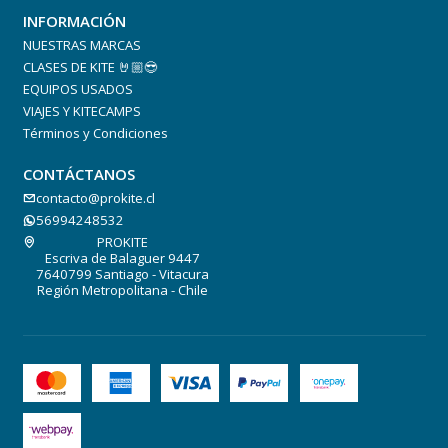
INFORMACIÓN
NUESTRAS MARCAS
CLASES DE KITE 🤘🏼😎
EQUIPOS USADOS
VIAJES Y KITECAMPS
Fox Fleece in chest & back
Términos y Condiciones
CONTÁCTANOS
contacto@prokite.cl
56994248532
PROKITE
Escriva de Balaguer 9447
7640799 Santiago - Vitacura
Región Metropolitana - Chile