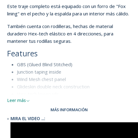
Este traje completo está equipado con un forro de "Fox
lining" en el pecho y la espalda para un interior más cálido.
También cuenta con rodilleras, hechas de material
duradero Hex-tech elástico en 4 direcciones, para
mantener tus rodillas seguras.
Features
GBS (Glued Blind Stitched)
Junction taping inside
Wind Mesh chest panel
Glideskin double neck construction
Hex-tech kneepads
Leer más
Non slip cuffs
Overhead backup shield
MÁS INFORMACIÓN
Lining saver
MIRA EL VIDEO ...:
Back-zip
Materials