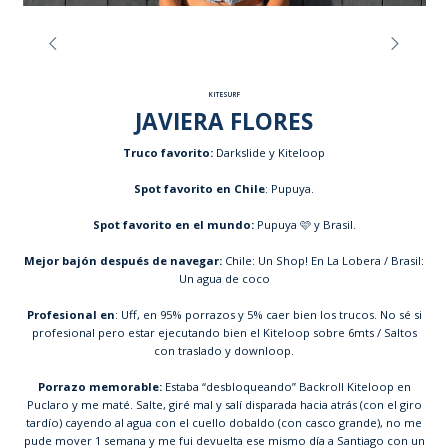
KITESURF
JAVIERA FLORES
Truco favorito:
Darkslide y Kiteloop
Spot favorito en Chile
: Pupuya.
Spot favorito en el mundo:
Pupuya 🩷 y Brasil.
Mejor bajón después de navegar:
Chile: Un Shop! En La Lobera / Brasil:
Un agua de coco
Profesional en
: Uff, en 95% porrazos y 5% caer bien los trucos. No sé si
profesional pero estar ejecutando bien el Kiteloop sobre 6mts / Saltos
con traslado y downloop.
Porrazo memorable:
Estaba “desbloqueando” Backroll Kiteloop en
Puclaro y me maté. Salte, giré mal y salí disparada hacia atrás (con el giro
tardío) cayendo al agua con el cuello dobaldo (con casco grande), no me
pude mover 1 semana y me fui devuelta ese mismo día a Santiago con un