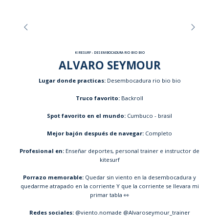
KIRESURF - DESEMBOCADURA RIO BIO BIO
ALVARO SEYMOUR
Lugar donde practicas:
Desembocadura rio bio bio
Truco favorito:
Backroll
Spot favorito en el mundo:
Cumbuco - brasil
Mejor bajón después de navegar:
Completo
Profesional en:
Enseñar deportes, personal trainer e instructor de
kitesurf
Porrazo memorable:
Quedar sin viento en la desembocadura y
quedarme atrapado en la corriente Y que la corriente se llevara mi
primar tabla 👀
Redes sociales:
@viento.nomade @Alvaroseymour_trainer