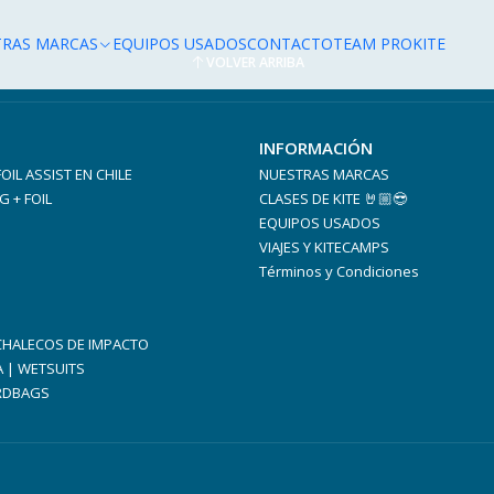
TRAS MARCAS
EQUIPOS USADOS
CONTACTO
TEAM PROKITE
VOLVER ARRIBA
INFORMACIÓN
 FOIL ASSIST EN CHILE
NUESTRAS MARCAS
G + FOIL
CLASES DE KITE 🤘🏼😎
EQUIPOS USADOS
VIAJES Y KITECAMPS
Términos y Condiciones
 CHALECOS DE IMPACTO
A | WETSUITS
RDBAGS