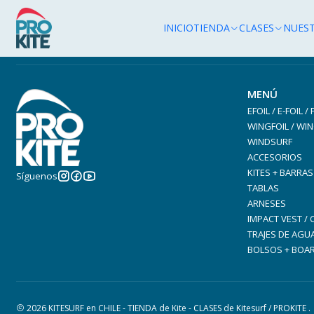
INICIO
TIENDA
CLASES
NUES
MENÚ
EFOIL / E-FOIL /
WINGFOIL / WIN
WINDSURF
ACCESORIOS
KITES + BARRAS
Síguenos
TABLAS
ARNESES
IMPACT VEST /
TRAJES DE AGU
BOLSOS + BOA
2026 KITESURF en CHILE - TIENDA de Kite - CLASES de Kitesurf / PROKITE .