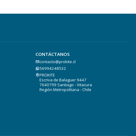
CONTÁCTANOS
contacto@prokite.cl
56994248532
PROKITE
Escriva de Balaguer 9447
7640799 Santiago - Vitacura
Región Metropolitana - Chile