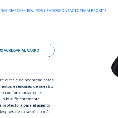
ncho
TRAS MARCAS
EQUIPOS USADOS
CONTACTO
TEAM PROKITE
AGREGAR AL CARRO
bre el traje de neopreno antes
ementos esenciales de nuestro
do con forro polar en el
. Es lo suficientemente
a protectora para el asiento
 después de tu sesión lo más