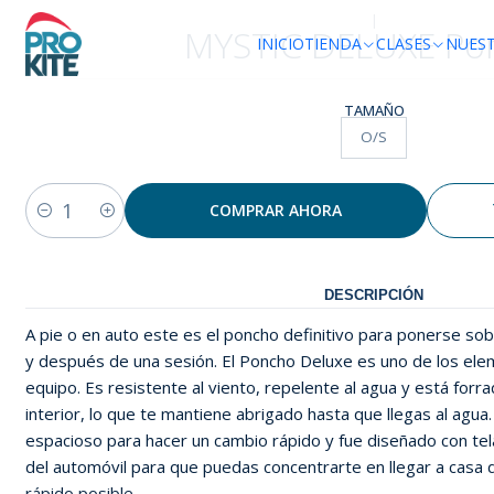
|
MYSTIC DELUXE Po
INICIO
TIENDA
CLASES
NUES
TAMAÑO
O/S
COMPRAR AHORA
Cantidad
DESCRIPCIÓN
A pie o en auto este es el poncho definitivo para ponerse so
y después de una sesión. El Poncho Deluxe es uno de los el
equipo. Es resistente al viento, repelente al agua y está forra
interior, lo que te mantiene abrigado hasta que llegas al agua
espacioso para hacer un cambio rápido y fue diseñado con tel
del automóvil para que puedas concentrarte en llegar a casa
rápido posible.