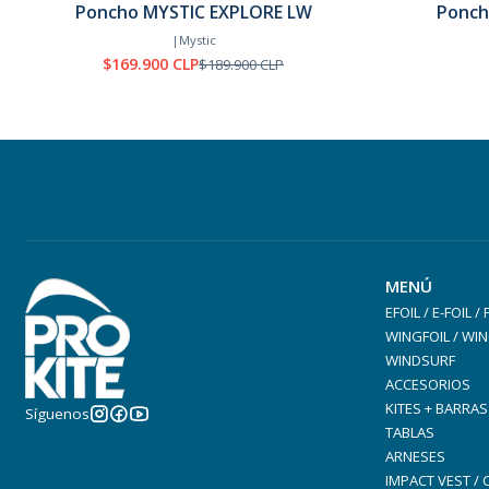
Poncho MYSTIC EXPLORE LW
Ponch
Agotado
-11%
OFF
|
Mystic
$169.900 CLP
$189.900 CLP
MENÚ
EFOIL / E-FOIL /
WINGFOIL / WIN
WINDSURF
ACCESORIOS
KITES + BARRAS
Síguenos
TABLAS
ARNESES
IMPACT VEST /