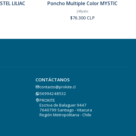
TEL LILIAC
Poncho Multiple Color MYSTIC
|
Mystic
$76.300 CLP
CONTÁCTANOS
contacto@prokite.cl
56994248532
PROKITE
Escriva de Balaguer 9447
7640799 Santiago - Vitacura
Región Metropolitana - Chile