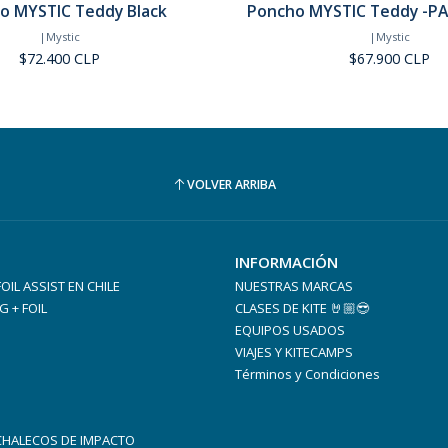
o MYSTIC Teddy Black
Poncho MYSTIC Teddy -PAS
Agotado
|
Mystic
|
Mystic
$72.400 CLP
$67.900 CLP
VOLVER ARRIBA
INFORMACIÓN
 FOIL ASSIST EN CHILE
NUESTRAS MARCAS
G + FOIL
CLASES DE KITE 🤘🏼😎
EQUIPOS USADOS
VIAJES Y KITECAMPS
Términos y Condiciones
 CHALECOS DE IMPACTO