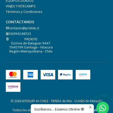
EQUIPOS USADOS
VIAJES Y KITECAMPS
Términos y Condiciones
CONTÁCTANOS
contacto@prokite.cl
56994248532
PROKITE
Escriva de Balaguer 9447
7640799 Santiago - Vitacura
Región Metropolitana - Chile
2026 KITESURF en CHILE - TIENDA de Kite - CLASES de Kitesurf /
PROKITE .
Escríbenos… Estamos ON-line 🤓
Todos los derechos reservados.
Desarrollado por Jumpseller
.