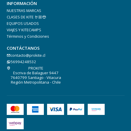
INFORMACIÓN
NUESTRAS MARCAS
CLASES DE KITE 🤘🏼😎
EQUIPOS USADOS
VIAJES Y KITECAMPS
Términos y Condiciones
CONTÁCTANOS
contacto@prokite.cl
56994248532
PROKITE
Escriva de Balaguer 9447
7640799 Santiago - Vitacura
Región Metropolitana - Chile
Navigator Control System
45-50
El North Navigator Control Bar te permite personalizar cada
sesión según tu estilo y las condiciones del viento.
Su barra ajustable ofrece distintos tamaños para modificar la