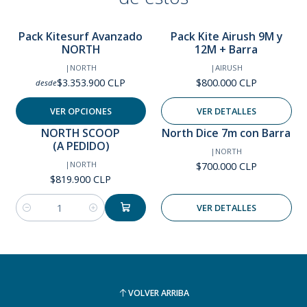
porque muchos buscan este kite para iniciarse en LOS
SALTOS GRANDES.
En pocas palabras: te aseguramos
Pack Kitesurf Avanzado
Pack Kite Airush 9M y
que con esta vela te caerás menos, así de simple !
El Orbit
Agotado
NORTH
12M + Barra
te hará volar y te recibirá en TODAS.
|
NORTH
|
AIRUSH
$3.353.900 CLP
$800.000 CLP
desde
Tiene Dacron N-Dure2 de NORTH, más liviano y duradero en
su borde de ataque. Costillas mas livianas y 4 posiciones de
VER OPCIONES
VER DETALLES
presión de barra!
NORTH SCOOP
North Dice 7m con Barra
Agotado
(A PEDIDO)
|
NORTH
|
NORTH
$700.000 CLP
$819.900 CLP
VER DETALLES
Cantidad
VOLVER ARRIBA
NORTH REACH 2021