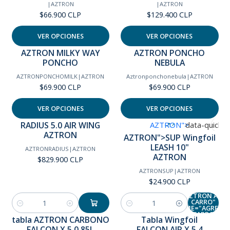
|
AZTRON
|
AZTRON
$66.900 CLP
$129.400 CLP
VER OPCIONES
VER OPCIONES
AZTRON" data-
AZTRON MILKY WAY
AZTRON PONCHO
PONCHO
NEBULA
product-
id="351020
AZTRONPONCHOMILK
|
AZTRON
Aztronponchonebula
|
AZTRON
$69.900 CLP
$69.900 CLP
data-produ
url="/sup-le
VER OPCIONES
VER OPCIONES
10-br-aztr
RADIUS 5.0 AIR WING
AZTRON">
data-quick-v
AZTRON
AZTRON">SUP Wingfoil
url="/sup-le
LEASH 10"
10-br-aztr
AZTRONRADIUS
|
AZTRON
AZTRON
$829.900 CLP
sections=pro
AZTRONSUP
|
AZTRON
template" aria-
$24.900 CLP
controls="pro
AZTRON AL
CARRO"
NAME="AGREGA
Cantidad
Cantidad
AL CARRO" >
tabla AZTRON CARBONO
Tabla Wingfoil
Agotado
Agotado
FALCON X 5.0 85L
FALCON AIR X 5,4