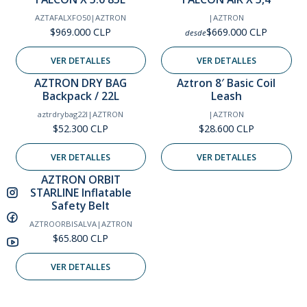
AZTAFALXFO50
|
AZTRON
|
AZTRON
$969.000 CLP
$669.000 CLP
desde
VER DETALLES
VER DETALLES
AZTRON DRY BAG
Aztron 8′ Basic Coil
Agotado
Agotado
Backpack / 22L
Leash
aztrdrybag22l
|
AZTRON
|
AZTRON
$52.300 CLP
$28.600 CLP
VER DETALLES
VER DETALLES
AZTRON ORBIT
Agotado
STARLINE Inflatable
Safety Belt
AZTROORBISALVA
|
AZTRON
$65.800 CLP
VER DETALLES