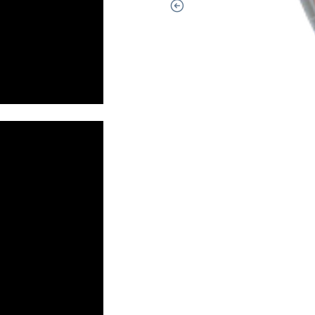
ance with a big wind range,
d for 2026, the new Orbit
ol in big air manoeuvres. It
rframe
s
e steering
s & easier loops