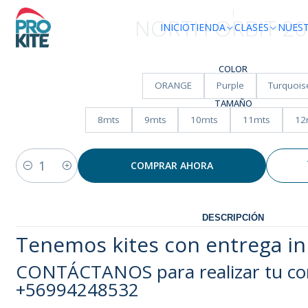
|
NORTH ORBIT 20
INICIO
TIENDA
CLASES
NUES
COLOR
ORANGE
Purple
Turquois
TAMAÑO
8mts
9mts
10mts
11mts
12
COMPRAR AHORA
Cantidad
DESCRIPCIÓN
Tenemos kites con entrega in
CONTÁCTANOS para realizar tu co
+56994248532