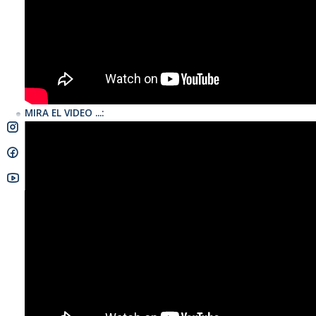
Our iconic premier 5-strut kite delivers user-friendly perform
effortless steering and upwind drive.
Completely redesigne
flies smoother, jumps higher and gives riders more contr
is your ultimate kite !!
Materiales:
MIRA EL VIDEO ...:
New lightweight and durable PRO technology N-Max2 ai
New N-RS3 High Tenacity Triple Ripstop Canopy
DuraLite Seam Protectors
AirLite Lightweight Bladders
Características:
New Response 5-point bridle attachment system
New thinner low-drag LE and struts
New PTP2 contoured to reduce tension in the seam
Higher Aspect Ratio for increased loft and hangtime
More swept slimmer wingtips for precise responsiv
More forward and cambered profile for higher boost