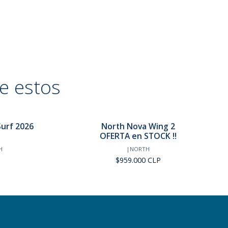
e estos
Surf 2026
North Nova Wing 2
OFERTA en STOCK !!
H
|
NORTH
$959.000 CLP