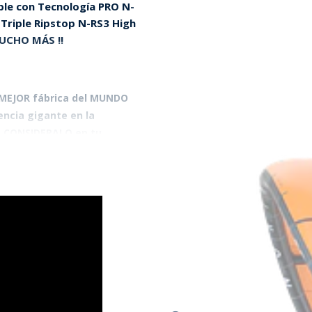
le con Tecnología PRO N-
Triple Ripstop N-RS3 High
MUCHO MÁS !!
 MEJOR fábrica del MUNDO
encia gigante en la
.
CONSIDERALO en tu
L DE RIDER!
Sirve si estas
NIVEL en tus saltos !!
, y de la misma forma se
te kite para iniciarse en LOS
con esta vela te caerás
n TODAS.