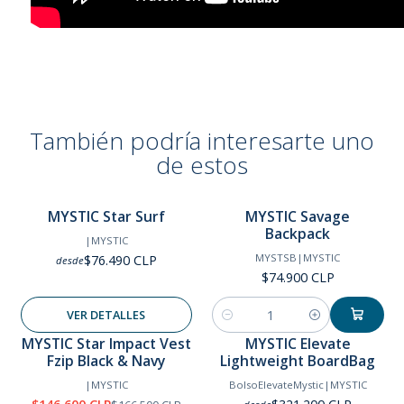
También podría interesarte uno
KEY FEATURES
de estos
Reinforced fin areas
MYSTIC Star Surf
MYSTIC Savage
Extra protection to prevent wear from the sharp edges of
Agotado
Backpack
your fins.
|
MYSTIC
MYSTSB
|
MYSTIC
$76.490 CLP
desde
$74.900 CLP
VER DETALLES
Cantidad
MYSTIC Star Impact Vest
MYSTIC Elevate
Fzip Black & Navy
Lightweight BoardBag
-12%
OFF
|
MYSTIC
BolsoElevateMystic
|
MYSTIC