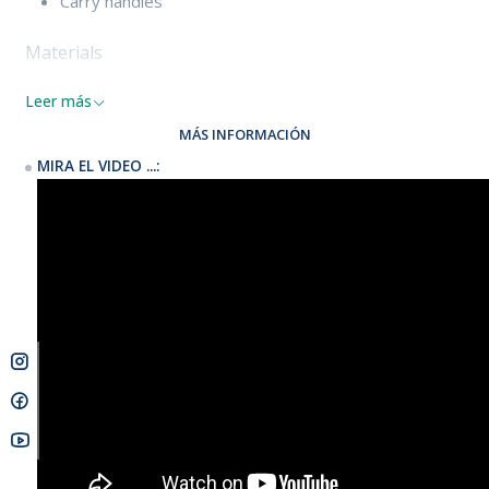
Carry handles
Materials
PVC coated 420D Polyester
Leer más
MÁS INFORMACIÓN
Size Guide
MIRA EL VIDEO ...:
MATERIALS
PVC coated 420D Polyester