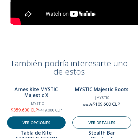
Battle belt
Flexcovers with integrated safety knife pocket
Adaptive leash eye included
Suitable for Stealth bar, Clickerbar & Bananabar
Artist series
También podría interesarte uno
Materials
de estos
Roven composite
Size guide:
Arnes Kite MYSTIC
MYSTIC Majestic Boots
Agotado
Majestic X
-14%
OFF
|
MYSTIC
|
MYSTIC
$109.600 CLP
desde
$359.600 CLP
$419.000 CLP
VER OPCIONES
VER DETALLES
Tabla de Kite
Stealth Bar
-17%
-10%