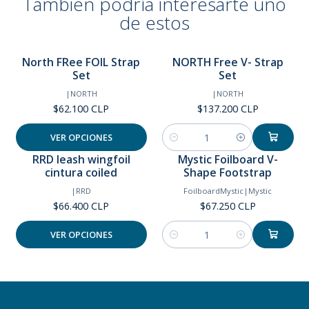
También podría interesarte uno
de estos
North FRee FOIL Strap
NORTH Free V- Strap
Set
Set
|
NORTH
|
NORTH
$62.100 CLP
$137.200 CLP
VER OPCIONES
Cantidad
RRD leash wingfoil
Mystic Foilboard V-
cintura coiled
Shape Footstrap
|
RRD
FoilboardMystic
|
Mystic
$66.400 CLP
$67.250 CLP
VER OPCIONES
Cantidad