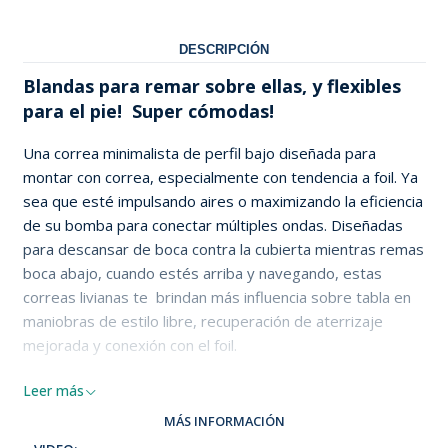
DESCRIPCIÓN
Blandas para remar sobre ellas, y flexibles
para el pie! Super cómodas!
Una correa minimalista de perfil bajo diseñada para
montar con correa, especialmente con tendencia a foil. Ya
sea que esté impulsando aires o maximizando la eficiencia
de su bomba para conectar múltiples ondas. Diseñadas
para descansar de boca contra la cubierta mientras remas
boca abajo, cuando estés arriba y navegando, estas
correas livianas te brindan más influencia sobre tabla en
maniobras de estilo libre, recuperación de aterrizaje
mejorada y conexión con el foil.
Features
Leer más
Flexible low profile
MÁS INFORMACIÓN
Super lightweight construction