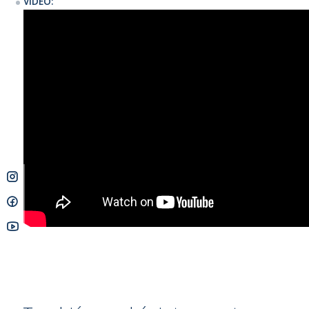
VIDEO:
Comfortable dual density design
Effective load distribution
Ideal for wing foiling / prone foiling / kitesurfing
Low-profile micro-adjustment washers
Incluye :
2 Straps, 4 screws, 4 washers