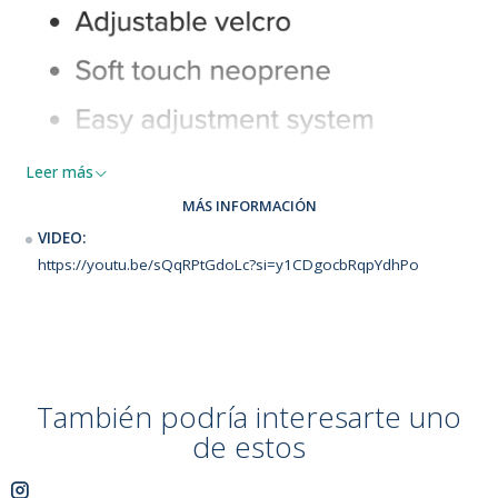
Leer más
MÁS INFORMACIÓN
VIDEO:
https://youtu.be/sQqRPtGdoLc?si=y1CDgocbRqpYdhPo
También podría interesarte uno
de estos