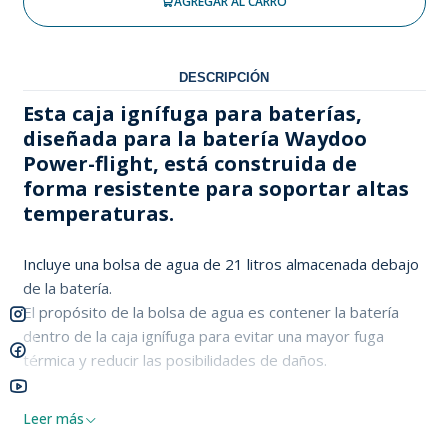
AGREGAR AL CARRO
DESCRIPCIÓN
Esta caja ignífuga para baterías,
diseñada para la batería Waydoo
Power-flight, está construida de
forma resistente para soportar altas
temperaturas.
Incluye una bolsa de agua de 21 litros almacenada debajo
de la batería.
El propósito de la bolsa de agua es contener la batería
dentro de la caja ignífuga para evitar una mayor fuga
térmica y reducir las posibilidades de daños.
Leer más
Material: aluminio