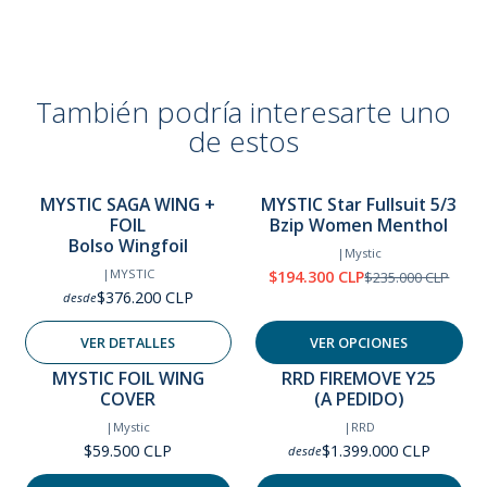
Tamaño global: 66 x 48 x 36 cm
También podría interesarte uno
de estos
MYSTIC SAGA WING +
MYSTIC Star Fullsuit 5/3
Agotado
FOIL
Bzip Women Menthol
-17%
OFF
Bolso Wingfoil
|
Mystic
|
MYSTIC
$194.300 CLP
$235.000 CLP
$376.200 CLP
desde
VER DETALLES
VER OPCIONES
MYSTIC FOIL WING
RRD FIREMOVE Y25
COVER
(A PEDIDO)
|
Mystic
|
RRD
$59.500 CLP
$1.399.000 CLP
desde